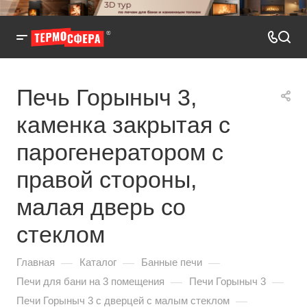
Печь Горыныч 3,
каменка закрытая с
парогенератором с
правой стороны,
малая дверь со
стеклом
—
—
—
Главная
Каталог
Банные печи
—
—
Печи для бани на 3 помещения
Печи Горыныч 3
—
Печи Горыныч 3 с дверцей с малым стеклом