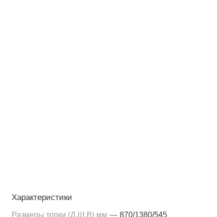
Характеристики
Размеры топки (Д,Ш,В) мм
—
870/1380/545