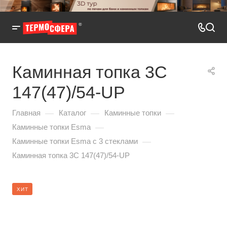
Каминная топка 3С
147(47)/54-UP
—
—
—
Главная
Каталог
Каминные топки
—
Каминные топки Esma
—
Каминные топки Esma с 3 стеклами
Каминная топка 3С 147(47)/54-UP
ХИТ