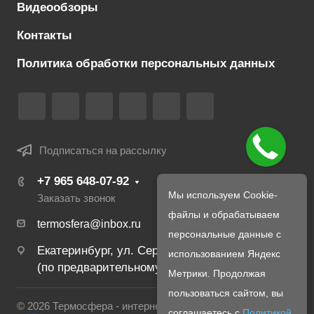
Видеообзоры
Контакты
Политика обработки персональных данных
Подписаться на рассылку
+7 965 648-07-92
Мы используем Cookie-
Заказать звонок
файлы и обрабатываем
termosfera@inbox.ru
персональные данные с
Екатеринбург, ул. Серафимы Дерябиной 24
использованием Яндекс
(по предварительному созвону с менеджером)
Метрики. Продолжая
пользоваться сайтом, вы
© 2026 Термосфера - интернет магазин печей и
соглашаетесь с
Политикой