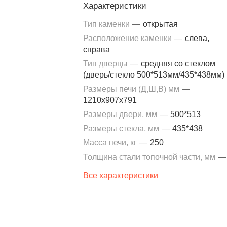
Характеристики
Тип каменки
—
открытая
Расположение каменки
—
слева,
справа
Тип дверцы
—
средняя со стеклом
(дверь/стекло 500*513мм/435*438мм)
Размеры печи (Д,Ш,В) мм
—
1210х907х791
Размеры двери, мм
—
500*513
Размеры стекла, мм
—
435*438
Масса печи, кг
—
250
Толщина стали топочной части, мм
—
Все характеристики