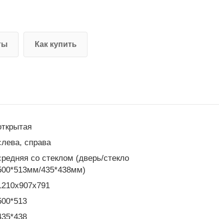
ты
Как купить
открытая
слева, справа
средняя со стеклом (дверь/стекло
500*513мм/435*438мм)
1210х907х791
500*513
435*438