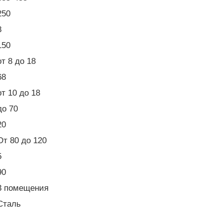
250
8
150
от 8 до 18
68
от 10 до 18
до 70
20
От 80 до 120
5
90
3 помещения
Сталь