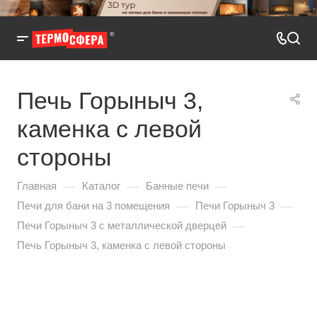
Печь Горыныч 3,
каменка с левой
стороны
—
—
—
Главная
Каталог
Банные печи
—
—
Печи для бани на 3 помещения
Печи Горыныч 3
—
Печи Горыныч 3 с металлической дверцей
Печь Горыныч 3, каменка с левой стороны