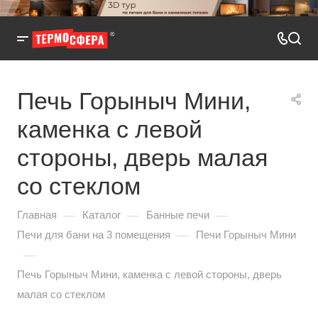
Печь Горыныч Мини,
каменка с левой
стороны, дверь малая
со стеклом
—
—
—
Главная
Каталог
Банные печи
—
Печи для бани на 3 помещения
Печи Горыныч Мини
—
Печь Горыныч Мини, каменка с левой стороны, дверь
малая со стеклом