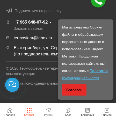
Подписаться на рассылку
+7 965 648-07-92
Мы используем Cookie-
Заказать звонок
файлы и обрабатываем
termosfera@inbox.ru
персональные данные с
Екатеринбург, ул. Серафимы Дерябиной 24
использованием Яндекс
(по предварительному созвону с менеджером)
Метрики. Продолжая
пользоваться сайтом, вы
© 2026 Термосфера - интернет магазин печей и
соглашаетесь с
Политикой
комплектующих
конфиденциальности
.
Политика конфиденциальности
Согласен
Главная
Каталог
Регион
Блог
Компания
Отзывы